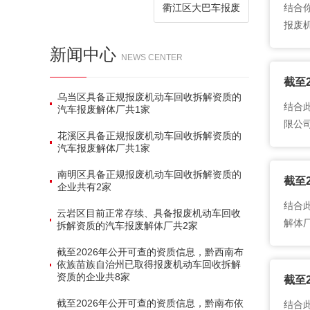
衢江区大巴车报废
结合
报废机
新闻中心
NEWS CENTER
截至
乌当区具备正规报废机动车回收拆解资质的
结合
汽车报废解体厂共‌1家‌
限公司
花溪区具备正规报废机动车回收拆解资质的
汽车报废解体厂共‌1家‌
南明区具备正规报废机动车回收拆解资质的
截至
企业共有‌2家‌
结合
云岩区目前正常存续、具备报废机动车回收
解体
拆解资质的汽车报废解体厂共‌2家‌
截至2026年公开可查的资质信息，黔西南布
依族苗族自治州已取得报废机动车回收拆解
资质的企业共‌8家‌
截至
截至2026年公开可查的资质信息，黔南布依
结合