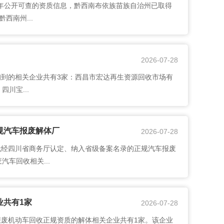
6年公开可查的资质信息，黔西南布依族苗族自治州已取得
西南州...
2026-07-28
询到的相关企业共有3家：‌西昌市宏达再生资源回收市场有
川宝...
规汽车报废解体厂
2026-07-28
暂无经四川省商务厅认定、纳入省级备案名录的正规汽车报废
车回收相关...
有‌1家‌
2026-07-28
废机动车回收正规资质的解体相关企业共有‌1家‌。该企业