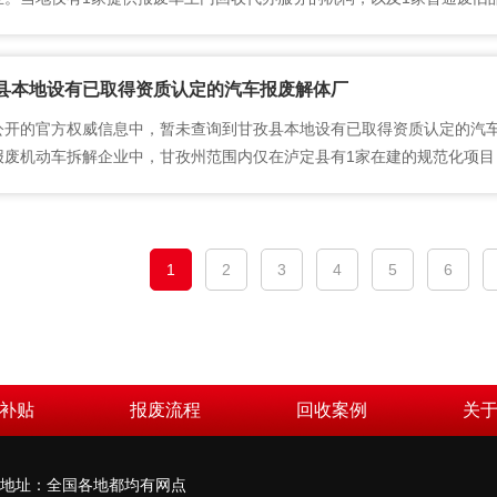
县本地设有已取得资质认定的汽车报废解体厂
公开的官方权威信息中，暂未查询到甘孜县本地设有已取得资质认定的汽车报
报废机动车拆解企业中，甘孜州范围内仅在泸定县有1家在建的规范化项目，
1
2
3
4
5
6
补贴
报废流程
回收案例
关
798 地址：全国各地都均有网点