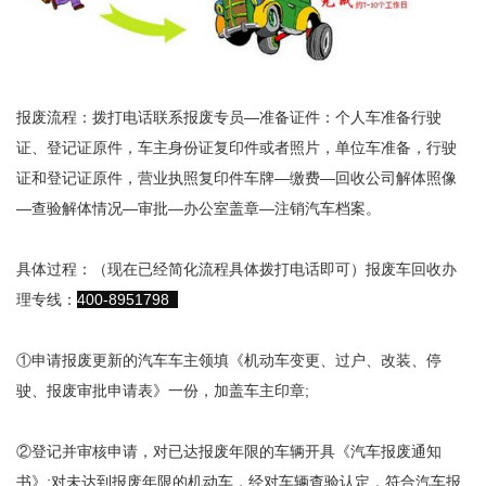
报废流程：拨打电话联系报废专员—准备证件：个人车准备行驶
证、登记证原件，车主身份证复印件或者照片，单位车准备，行驶
证和登记证原件，营业执照复印件车牌—缴费—回收公司解体照像
—查验解体情况—审批—办公室盖章—注销汽车档案。
具体过程：（现在已经简化流程具体拨打电话即可）报废车回收办
理专线：
400-8951798
①申请报废更新的汽车车主领填《机动车变更、过户、改装、停
驶、报废审批申请表》一份，加盖车主印章;
②登记并审核申请，对已达报废年限的车辆开具《汽车报废通知
书》;对未达到报废年限的机动车，经对车辆查验认定，符合汽车报