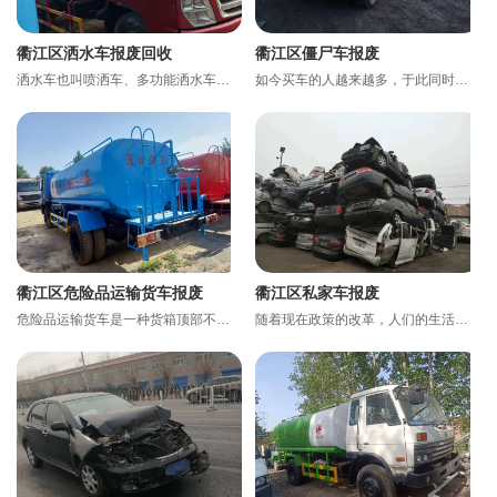
衢江区洒水车报废回收
衢江区僵尸车报废
洒水车也叫喷洒车、多功能洒水车、园林绿化洒水车、水罐车、运水车。 洒水车适合于各种路面冲洗，树木、绿化...
如今买车的人越来越多，于此同时，我们也经常看到路边，停车场以及草丛堆里停着不少僵尸车。要不是车主去了...
衢江区危险品运输货车报废
衢江区私家车报废
危险品运输货车是一种货箱顶部不封闭，排气管前置并装有防火花装置，运送石油化工品、炸药、鞭炮等危险品的...
随着现在政策的改革，人们的生活也是越来越好，很多人都购买了自己的小轿车。据统计我国私家车已突破2亿辆，...